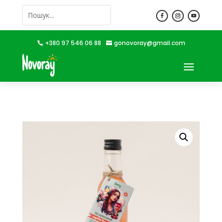
+380 97 546 06 88
gonovoray@gmail.com

