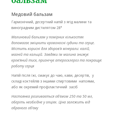
бальзам
Медовий бальзам
Гармонічний, десертний напій з ягід малини та
виноградним дистилятом
28°
Малиновий бальзам у помірних кількостях
допомагає зміцнити кровоносні судини та серце.
Містить корисні для здоров’я мінерали: калій,
магній та кальцій. Завдяки їм малина знижує
кров’яний тиск, пригнічує атеросклероз та покращує
роботу серця
Напій після їжі, смакує до чаю, кави, десертів, у
складі коктейлів з іншими спиртовими напоями,
або як окремий профілактичний засіб
Настоянка розливається об’ємом 250 та 50 мл,
оберіть необхідне у опціях. Ціна залежить від
обраного об’єму