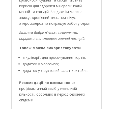
кровоносні судини та серце. Містить
корисні для здоров'я мінерали: калій,
магній та кальцій. Завдяки їм малина
знижує кров'яний тиск, пригнічує
атеросклероз та покращує роботу серця
Бальзам добре п'ється невеликими
порціями, та створює гарний настрій.
Також можна використовувати
:
в кулінарії, для просочування тортів;
додаток у морозиво;
додаток у фруктовий салат-коктейль.
Рекомедації по вживанню
: як
профілактичний засіб у невеликій
кількості, особливо в період сезонних
епідемій