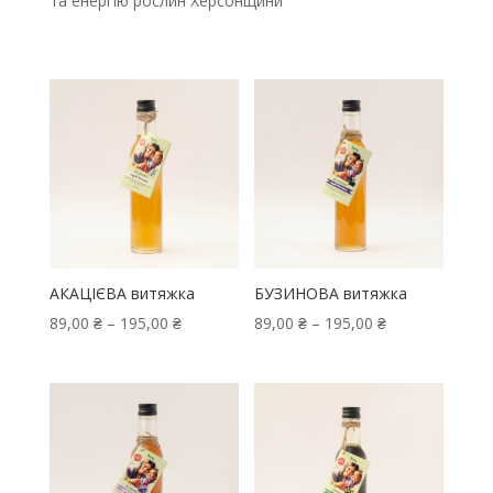
та енергію рослин Херсонщини
АКАЦІЄВА витяжка
БУЗИНОВА витяжка
Price
Price
89,00
₴
–
195,00
₴
89,00
₴
–
195,00
₴
range:
range:
89,00 ₴
89,00 ₴
through
through
195,00 ₴
195,00 ₴