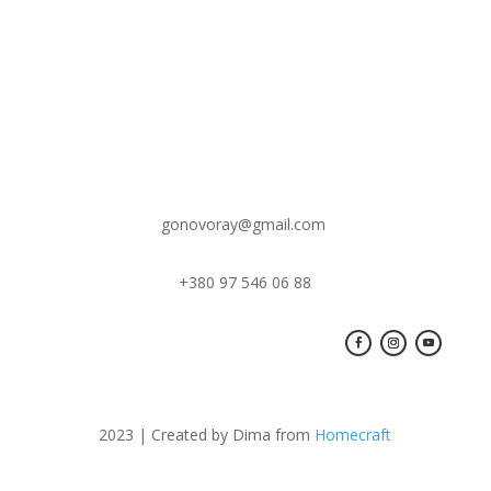
89,00 ₴
89,00 ₴
through
through
195,00 ₴
195,00 ₴
gonovoray@gmail.com
+380 97 546 06 88
2023 | Created by Dima from
Homecraft