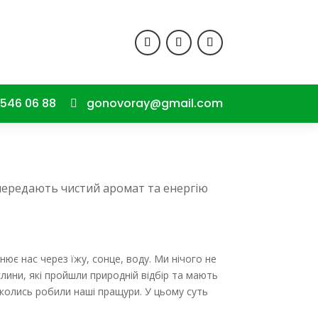
546 06 88
gonovoray@gmail.com

передають чистий аромат та енергію
нює нас через їжу, сонце, воду.
Ми нічого не
ини, які пройшли природній відбір та мають
 колись робили наші пращури. У цьому суть