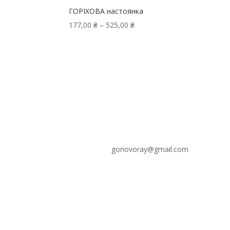
ГОРІХОВА настоянка
Price
177,00
₴
–
525,00
₴
range:
177,00 ₴
through
525,00 ₴
gonovoray@gmail.com