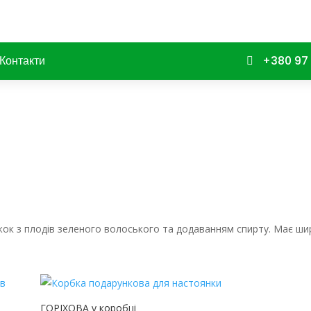
Контакти
+380 97 

жок
з
плодів зеленого волоського
та
додаванням
спирту. Має ши
ГОРІХОВА у коробці