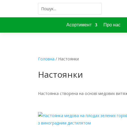
Асортимент
Про нас
Головна
/ Настоянки
Настоянки
Настоянка
створен
а
на основі медових витя