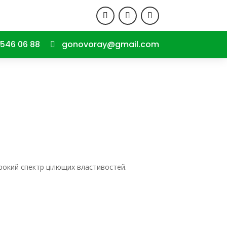
546 06 88
gonovoray@gmail.com

рокий спектр цілющих властивостей.